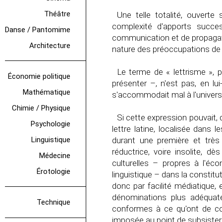
Théâtre
Une telle totalité, ouvert
complexité d'apports succe
Danse / Pantomime
communication et de propagati
Architecture
nature des préoccupations de 
Le terme de « lettrisme », p
Économie politique
présenter –, n'est pas, en lui
Mathématique
s'accommodait mal à l'univers q
Chimie / Physique
Si cette expression pouvait, 
Psychologie
lettre latine, localisée dans
Linguistique
durant une première et très 
réductrice, voire insolite, dè
Médecine
culturelles – propres à l'éco
Érotologie
linguistique – dans la constitu
donc par facilité médiatique, 
dénominations plus adéqu
Technique
conformes à ce qu'ont de com
imposée au point de subsister 