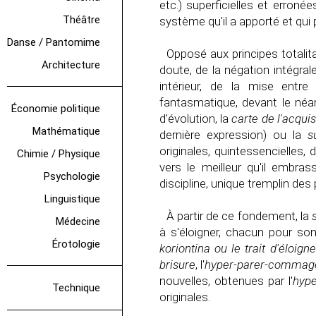
etc.) superficielles et erronée
Théâtre
système qu'il a apporté et qui
Danse / Pantomime
Opposé aux principes totalitar
Architecture
doute, de la négation intégra
intérieur, de la mise entre
fantasmatique, devant le néa
Économie politique
d'évolution, la
carte de l'acquis
Mathématique
dernière expression) ou la
s
originales, quintessencielles,
Chimie / Physique
vers le meilleur qu'il embras
Psychologie
discipline, unique tremplin des
Linguistique
À partir de ce fondement, la
Médecine
à s'éloigner, chacun pour so
Érotologie
koriontina
ou le trait d'éloig
brisure
, l'
hyper-parer-commag
nouvelles, obtenues par l'
hyp
Technique
originales.