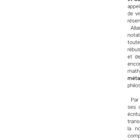
appe
de vi
réser
Alla
notat
toute
rébus
et de
encor
math
méta
philo
Par 
ses 
écrit
trans
la n
compo