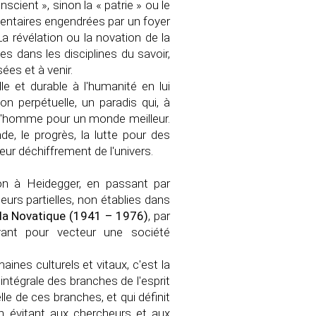
conscient », sinon la « patrie » ou le
mentaires engendrées par un foyer
La révélation ou la novation de la
ces dans les disciplines du savoir,
ées et à venir.
e et durable à l'humanité en lui
 perpétuelle, un paradis qui, à
de l'homme pour un monde meilleur.
de, le progrès, la lutte pour des
ur déchiffrement de l'univers.
ton à Heidegger, en passant par
eurs partielles, non établies dans
 la Novatique (1941 – 1976)
, par
ant pour vecteur une société
nes culturels et vitaux, c'est la
intégrale des branches de l'esprit
elle de ces branches, et qui définit
en évitant aux chercheurs et aux