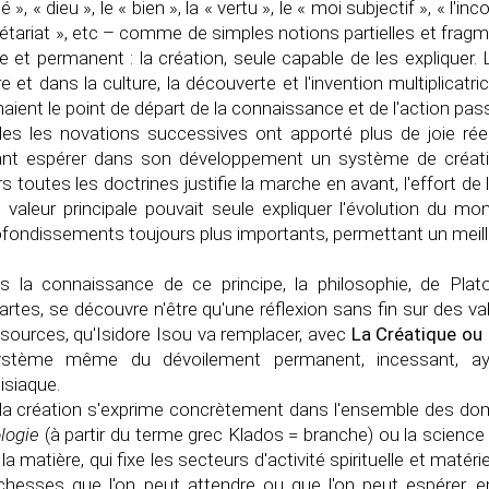
é », « dieu », le « bien », la « vertu », le « moi subjectif », « l'in
létariat », etc – comme de simples notions partielles et frag
e et permanent : la création, seule capable de les expliquer. 
re et dans la culture, la découverte et l'invention multiplicatri
aient le point de départ de la connaissance et de l'action pass
les les novations successives ont apporté plus de joie réell
ant espérer dans son développement un système de création
rs toutes les doctrines justifie la marche en avant, l'effort 
 valeur principale pouvait seule expliquer l'évolution du mon
fondissements toujours plus importants, permettant un meille
s la connaissance de ce principe, la philosophie, de Pla
rtes, se découvre n'être qu'une réflexion sans fin sur des val
 sources, qu'Isidore Isou va remplacer, avec
La Créatique ou
ystème même du dévoilement permanent, incessant, ay
isiaque.
a création s'exprime concrètement dans l'ensemble des domai
logie
(à partir du terme grec Klados = branche) ou la science 
 la matière, qui fixe les secteurs d'activité spirituelle et matéri
ichesses que l'on peut attendre ou que l'on peut espérer, 