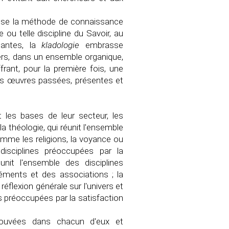
pose la méthode de connaissance
e ou telle discipline du Savoir, au
tantes, la
kladologie
embrasse
ivers, dans un ensemble organique,
rant, pour la première fois, une
eurs œuvres passées, présentes et
t les bases de leur secteur, les
a théologie, qui réunit l'ensemble
omme les religions, la voyance ou
disciplines préoccupées par la
éunit l'ensemble des disciplines
éments et des associations ; la
réflexion générale sur l'univers et
nes préoccupées par la satisfaction
rouvées dans chacun d'eux et