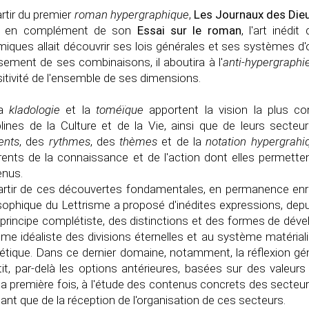
rtir du premier
roman hypergraphique
,
Les Journaux des Die
, en complément de son
Essai sur le roman
, l'art inédi
iques allait découvrir ses lois générales et ses systèmes d'
isement de ses combinaisons, il aboutira à l'
anti-hypergraphi
sitivité de l'ensemble de ses dimensions.
a
kladologie
et la
toméïque
apportent la vision la plus c
plines de la Culture et de la Vie, ainsi que de leurs secte
ents
, des
rythmes
, des
thèmes
et de la
notation hypergrahi
ents de la connaissance et de l'action dont elles permetten
enus.
rtir de ces découvertes fondamentales, en permanence enrich
sophique du Lettrisme a proposé d'inédites expressions, depu
 principe complétiste, des distinctions et des formes de dé
me idéaliste des divisions éternelles et au système matériali
hétique. Dans ce dernier domaine, notamment, la réflexion g
it, par-delà les options antérieures, basées sur des valeurs 
la première fois, à l'étude des contenus concrets des secteurs
tant que de la réception de l'organisation de ces secteurs.