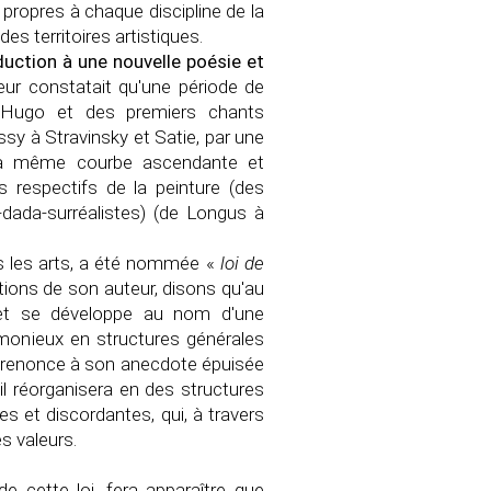
ropres à chaque discipline de la
es territoires artistiques.
duction à une nouvelle poésie et
teur constatait qu'une période de
à Hugo et des premiers chants
ssy à Stravinsky et Satie, par une
 La même courbe ascendante et
 respectifs de la peinture (des
-dada-surréalistes) (de Longus à
ous les arts, a été nommée «
loi de
ations de son auteur, disons qu'au
se et se développe au nom d'une
rmonieux en structures générales
rt renonce à son anecdote épuisée
'il réorganisera en des structures
s et discordantes, qui, à travers
s valeurs.
e cette loi, fera apparaître que