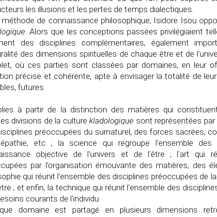
cteurs les illusions et les pertes de temps dialectiques.
a méthode de connaissance philosophique, Isidore Isou op
logique
. Alors que les conceptions passées privilégiaient tell
iment des disciplines complémentaires, également impor
égralité des dimensions spirituelles de chaque être et de l'un
et, où ces parties sont classées par domaines, en leur off
ition précise et cohérente, apte à envisager la totalité de l
bles, futures.
blies à partir de la distinction des matières qui constituen
es divisions de la culture
kladologique
sont représentées par l
isciplines préoccupées du surnaturel, des forces sacrées, c
élépathie, etc ; la science qui regroupe l'ensemble des 
issance objective de l'univers et de l'être ; l'art qui r
cupées par l'organisation émouvante des matières, des él
sophie qui réunit l'ensemble des disciplines préoccupées de la 
'être ; et enfin, la technique qui réunit l'ensemble des discipli
esoins courants de l'individu.
que domaine est partagé en plusieurs dimensions ret