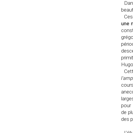
Dan
beaut
Ces
une 
cons
grégo
péri
desce
primi
Hugo 
Cett
l'amp
cour
anecd
large
pour 
de pl
des p
L'é