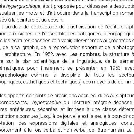
lée
hypergraphique
, était proposée pour dépasser la destructio
sualiser les mots et d'introduire dans la transcription rom
vés à la peinture et au dessin.
nt au-delà de cette étape de plasticisation de l'écriture alp
ion aux signes de l'ensemble des catégories, idéographique
s les écritures passées et à venir, elles-mêmes augmentées 
, de la calligraphie, de la reproduction sonore et de la photog
 l'architecture. En 1952, avec
Les nombres
, la structure
e sur le plan scientifique de la linguistique, de la sém
ématiques, pour finalement se présenter, en 1953, av
graphologie
comme la discipline de tous les secteurs 
sophiques, esthétiques et techniques) des moyens de commu
les apports conjoints de précisions accrues, dues aux aptitu
composants, l'
hypergraphie
ou l'écriture intégrale dépasse 
ures antérieures, séparées et limitées à une classe déter
criptions connues jusqu'à ce jour, elle est la seule à pouvoir con
otation, des expressions digitales et analogiques, co
rtement, à la fois verbal et non verbal, de l'être humain. La 