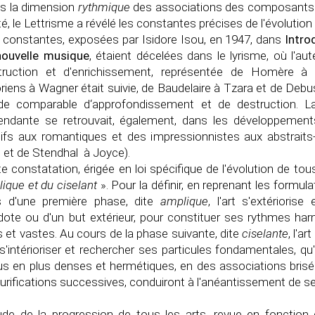
s la dimension
rythmique
des associations des composants p
é, le Lettrisme a révélé les constantes précises de l'évolution d
 constantes, exposées par Isidore Isou, en 1947, dans
Intro
nouvelle musique
, étaient décelées dans le lyrisme, où l'au
truction et d'enrichissement, représentée de Homère 
riens à Wagner était suivie, de Baudelaire à Tzara et de Debu
ode comparable d‘approfondissement et de destruction.
ndante se retrouvait, également, dans les développements
tifs aux romantiques et des impressionnistes aux abstraits
et de Stendhal à Joyce).
e constatation, érigée en loi spécifique de l'évolution de t
lique et du ciselant
». Pour la définir, en reprenant les formul
s d'une première phase, dite
amplique
, l'art s'extériori
ote ou d'un but extérieur, pour constituer ses rythmes ha
s et vastes. Au cours de la phase suivante, dite
ciselante
, l'a
s'intérioriser et rechercher ses particules fondamentales, qu
us en plus denses et hermétiques, en des associations brisée
urifications successives, conduiront à l'anéantissement de se
tude de la progression de tous les arts, revue en fonction d