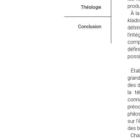
produ
Théologie
À l
klado
Conclusion
détr
l'int
compl
défin
possi
Éta
grand
des d
la t
conna
préoc
philo
sur l
des b
Cha