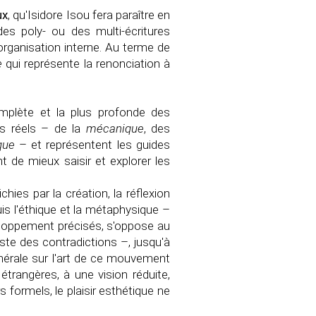
ux
, qu'Isidore Isou fera paraître en
t des poly- ou des multi-écritures
organisation interne. Au terme de
e
qui représente la renonciation à
omplète et la plus profonde des
urs réels – de la
mécanique
, des
que
– et représentent les guides
t de mieux saisir et explorer les
ies par la création, la réflexion
is l'éthique et la métaphysique –
veloppement précisés, s'oppose au
ste des contradictions –, jusqu'à
énérale sur l'art de ce mouvement
étrangères, à une vision réduite,
 formels, le plaisir esthétique ne