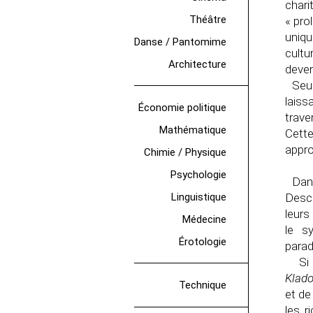
charit
Théâtre
« pro
uniqu
Danse / Pantomime
cultu
Architecture
deven
Seu
laiss
Économie politique
trave
Mathématique
Cette
appro
Chimie / Physique
Psychologie
Dan
Linguistique
Desca
leurs
Médecine
le s
Érotologie
parad
Si l
Klado
Technique
et de
les r