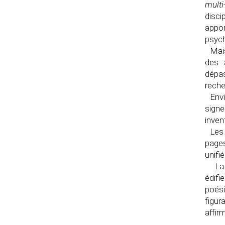
multi
disci
appo
psych
Mais
des 
dépas
reche
Envi
signe
inven
Les 
pages
unifi
La 
édifi
poési
figur
affir