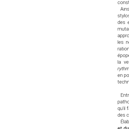
const
Ains
stylo
des
muta
appro
les n
ratio
épopé
la ve
ryth
en po
techn
Ent
patho
qu'il
des c
Éla
et d