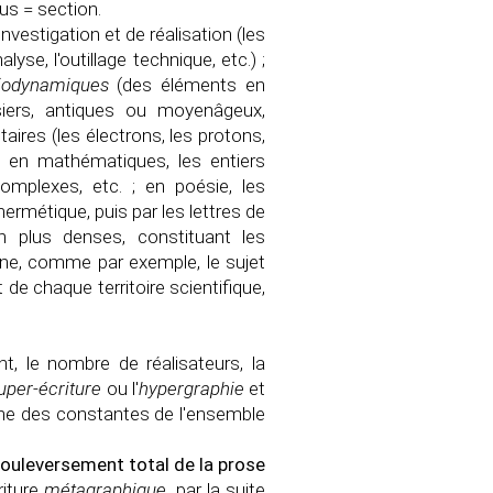
us = section.
nvestigation et de réalisation (les
yse, l'outillage technique, etc.) ;
éiodynamiques
(des éléments en
siers, antiques ou moyenâgeux,
aires (les électrons, les protons,
 ; en mathématiques, les entiers
complexes, etc. ; en poésie, les
ermétique, puis par les lettres de
 plus denses, constituant les
ine, comme par exemple, le sujet
 de chaque territoire scientifique,
, le nombre de réalisateurs, la
uper-écriture
ou l'
hypergraphie
et
ra une des constantes de l'ensemble
e bouleversement total de la prose
riture
métagraphique
, par la suite