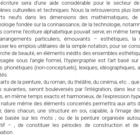
-écriture
sera d'une aide considérable pour le secteur de
plines culturelles et techniques. Nous la retrouverons plus lo
rts neufs dans les dimensions des mathématiques, de
ologie fondée sur la connaissance, de la technologie, notam
 comme l'écriture alphabétique pouvait servir, en même temp
arrangements particuliers, émouvants – esthétiques, la 
ser les emplois utilitaires de la simple notation, pour se cons
rche de beauté, en éléments inédits des ensembles esthétiqu
sagée sous l'angle formel, l'
hypergraphie
est l'art basé sur
s phonétiques (non-conceptuels), lexiques, idéographiques, 
tés.
arts de la peinture, du roman, du théâtre, du cinéma, etc. ; 
 suivantes, seront bouleversés par l'intégration, dans leur
és, en même temps exacts et harmonieux, de l'expression
hyp
nature même des éléments concernés permettra aux arts de
er, dans chacun, une structure en soi, capable, à l'image d
e basée sur les mots ; ou de la peinture organisée autour
atif – , de constituer les périodes de construction et d
mation.