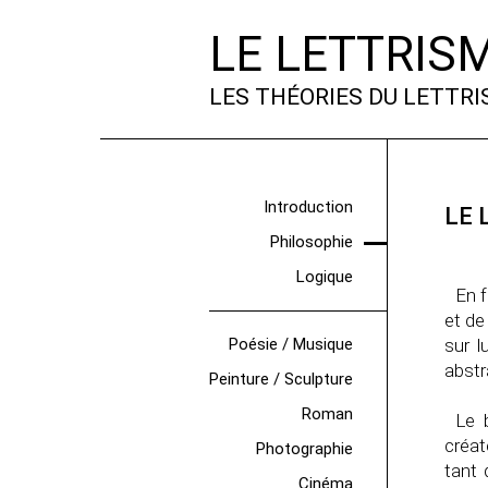
LE LETTRIS
LES THÉORIES DU LETTR
Introduction
LE 
Philosophie
Logique
En f
et de
Poésie / Musique
sur l
abstr
Peinture / Sculpture
Roman
Le b
créat
Photographie
tant 
Cinéma