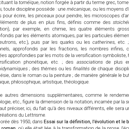
ituant la
toméïque
, notion forgée à partir du terme grec, tome
i, toute discipline possède : une
mécanique
, ou les moyens d'i
s pour écrire, les pinceaux pour peindre, les microscopes d'anal
éléments
de plus en plus fins, définis comme des
stoïch
tion), par exemple, en chimie, les quatre éléments gros
fondis par les éléments atomiques, par les particules élément
eutrons, etc.), puis par les quarks ou les
catherines
, etc.
nnels, approfondis par les fractions, les nombres infinis, 
es approfondies par les mots de la versification symboliste, h
rsification phonétique, etc. ; des
associations
de plus en
midynamiques
; des
thèmes
ou les
finalités
de chaque discipl
ésie, dans le roman ou la peinture ; de manière générale le but
ique, philosophique, artistique, théologique.
re autres dimensions supplémentaires, comme le rendement
logie, etc., figure la dimension de la notation, incarnée par la
s
 faut préciser, ici, du fait qu'à des niveaux différents, elle se
réations du Lettrisme.
borée dès 1950, dans
Essai sur la définition, l'évolution et l
u roman
, où elle était liée à la transformation de la prose, l'éc