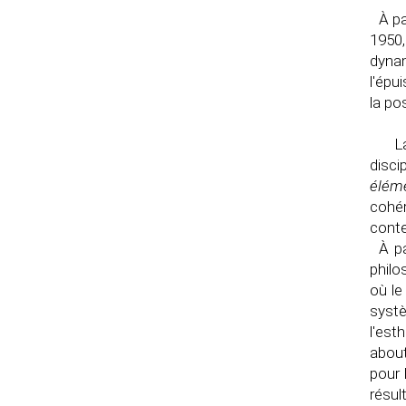
À pa
1950
dynam
l'épu
la po
L
disci
élém
cohér
cont
À pa
philo
où le
systè
l'est
about
pour 
résul